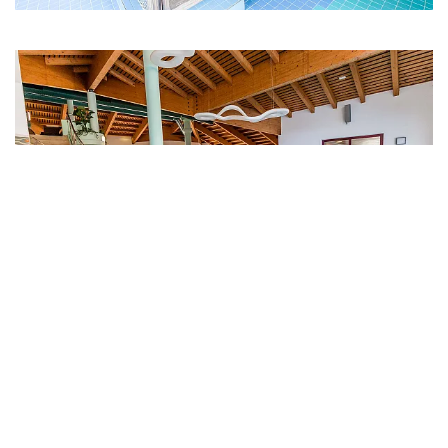
Anrufen
E-Mail
Lage
DATENSCHUTZ
IMPRESSUM
COOKIES
©
FUTUREWEB